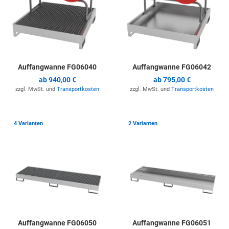
Auffangwanne FG06040
Auffangwanne FG06042
ab
940,00 €
ab
795,00 €
zzgl. MwSt. und
Transportkosten
zzgl. MwSt. und
Transportkosten
Zur Merkliste hinzufügen
Z
4 Varianten
2 Varianten
Auffangwanne FG06050
Auffangwanne FG06051