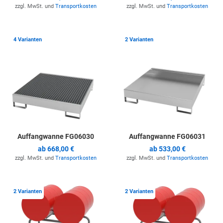
zzgl. MwSt. und
Transportkosten
zzgl. MwSt. und
Transportkosten
Zur Merkliste hinzufügen
Z
4 Varianten
2 Varianten
Auffangwanne FG06030
Auffangwanne FG06031
ab
668,00 €
ab
533,00 €
zzgl. MwSt. und
Transportkosten
zzgl. MwSt. und
Transportkosten
Zur Merkliste hinzufügen
Z
2 Varianten
2 Varianten