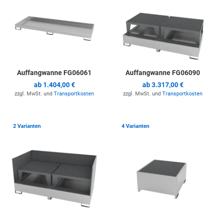
Auffangwanne FG06061
Auffangwanne FG06090
ab
1.404,00 €
ab
3.317,00 €
zzgl. MwSt. und
Transportkosten
zzgl. MwSt. und
Transportkosten
Zur Merkliste hinzufügen
Z
2 Varianten
4 Varianten