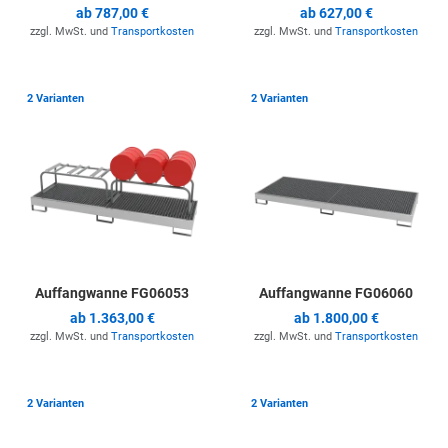
ab
787,00 €
ab
627,00 €
zzgl. MwSt. und
Transportkosten
zzgl. MwSt. und
Transportkosten
Zur Merkliste hinzufügen
Z
2 Varianten
2 Varianten
Auffangwanne FG06053
Auffangwanne FG06060
ab
1.363,00 €
ab
1.800,00 €
zzgl. MwSt. und
Transportkosten
zzgl. MwSt. und
Transportkosten
Zur Merkliste hinzufügen
Z
2 Varianten
2 Varianten