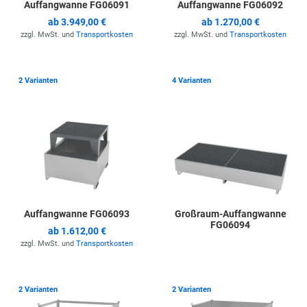
Auffangwanne FG06091
Auffangwanne FG06092
ab
3.949,00 €
ab
1.270,00 €
zzgl. MwSt. und
Transportkosten
zzgl. MwSt. und
Transportkosten
Zur Merkliste hinzufügen
Z
2 Varianten
4 Varianten
Auffangwanne FG06093
Großraum-Auffangwanne
FG06094
ab
1.612,00 €
zzgl. MwSt. und
Transportkosten
Zur Merkliste hinzufügen
Z
2 Varianten
2 Varianten