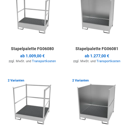
Stapelpalette FG06080
Stapelpalette FG06081
ab
1.009,00 €
ab
1.277,00 €
zzgl. MwSt. und
Transportkosten
zzgl. MwSt. und
Transportkosten
Zur Merkliste hinzufügen
Z
2 Varianten
2 Varianten