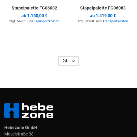
Stapelpalette FG06082
Stapelpalette FG06083
ab
1.150,00 €
ab
1.419,00 €
zzgl. MwSt. und
Transportkosten
zzgl. MwSt. und
Transportkosten
24
Hebezone GmbH
Moselstraße 38