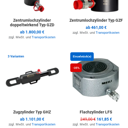
Zentrumlochzylinder
Zentrumlochzylinder Typ GZF
doppeltwirkend Typ GZD
ab
461,00 €
ab
1.800,00 €
zzgl. MwSt. und
Transportkosten
zzgl. MwSt. und
Transportkosten
Zur Merkliste hinzufügen
Z
3 Varianten
Einzelstück(e)
-35%
Zugzylinder Typ GHZ
Flachzylinder LFS
ab
1.101,00 €
249,00 €
161,85 €
zzgl. MwSt. und
Transportkosten
zzgl. MwSt. und
Transportkosten