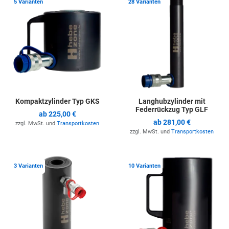
5 Varianten
28 Varianten
Kompaktzylinder Typ GKS
Langhubzylinder mit
Federrückzug Typ GLF
ab
225,00 €
ab
281,00 €
zzgl. MwSt. und
Transportkosten
zzgl. MwSt. und
Transportkosten
Zur Merkliste hinzufügen
Z
3 Varianten
10 Varianten