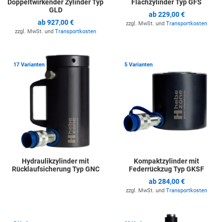
Doppeltwirkender Zylinder Typ
Flachzylinder Typ GFS
GLD
ab
229,00 €
ab
927,00 €
zzgl. MwSt. und
Transportkosten
zzgl. MwSt. und
Transportkosten
Zur Merkliste hinzufügen
Z
17 Varianten
5 Varianten
Hydraulikzylinder mit
Kompaktzylinder mit
Rücklaufsicherung Typ GNC
Federrückzug Typ GKSF
ab
284,00 €
zzgl. MwSt. und
Transportkosten
Zur Merkliste hinzufügen
Z