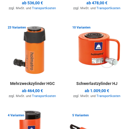
ab
536,00 €
ab
478,00 €
zzgl. MwSt. und
Transportkosten
zzgl. MwSt. und
Transportkosten
Zur Merkliste hinzufügen
Z
23 Varianten
10 Varianten
Mehrzweckzylinder HGC
Schwerlastzylinder HJ
ab
464,00 €
ab
1.009,00 €
zzgl. MwSt. und
Transportkosten
zzgl. MwSt. und
Transportkosten
Zur Merkliste hinzufügen
Z
4 Varianten
5 Varianten