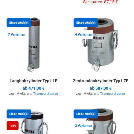
Sie sparen:
87,15 €
Zur Merkliste hinzufügen
Z
Einzelstück(e)
Einzelstück(e)
7 Varianten
4 Varianten
Langhubzylinder Typ LLF
Zentrumlochzylinder Typ LZF
ab
471,00 €
ab
587,00 €
zzgl. MwSt. und
Transportkosten
zzgl. MwSt. und
Transportkosten
Zur Merkliste hinzufügen
Z
Einzelstück(e)
Einzelstück(e)
3 Varianten
-35%