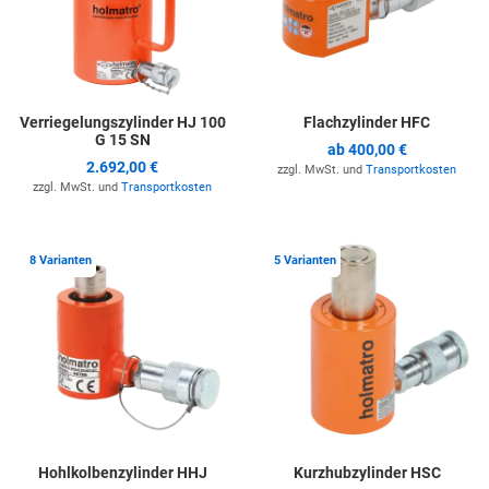
Verriegelungszylinder HJ 100
Flachzylinder HFC
G 15 SN
ab
400,00 €
2.692,00 €
zzgl. MwSt. und
Transportkosten
zzgl. MwSt. und
Transportkosten
Zur Merkliste hinzufügen
Z
8 Varianten
5 Varianten
Hohlkolbenzylinder HHJ
Kurzhubzylinder HSC