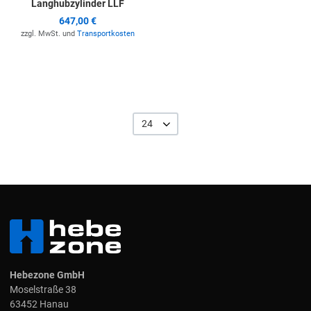
Langhubzylinder LLF
647,00 €
zzgl. MwSt. und
Transportkosten
24
Hebezone GmbH
Moselstraße 38
63452 Hanau