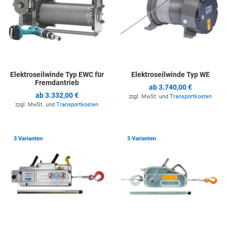
Elektroseilwinde Typ EWC für
Elektroseilwinde Typ WE
Fremdantrieb
ab
3.740,00 €
ab
3.332,00 €
zzgl. MwSt. und
Transportkosten
zzgl. MwSt. und
Transportkosten
Zur Merkliste hinzufügen
Z
3 Varianten
3 Varianten