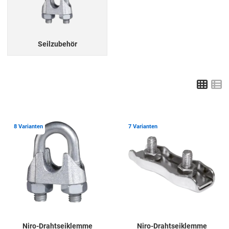
Seilzubehör
Grid
L
Zur Merkliste hinzufügen
Z
8 Varianten
7 Varianten
Niro-Drahtseiklemme
Niro-Drahtseiklemme