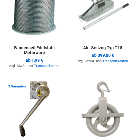
Windenseil Edelstahl
Alu-Seilzug Typ T18
Meterware
ab
399,00 €
ab
1,99 €
zzgl. MwSt. und
Transportkosten
zzgl. MwSt. und
Transportkosten
Zur Merkliste hinzufügen
Z
3 Varianten