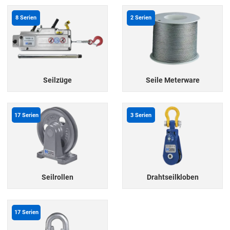
8
Serien
2
Serien
Seilzüge
Seile Meterware
17
Serien
3
Serien
Seilrollen
Drahtseilkloben
17
Serien