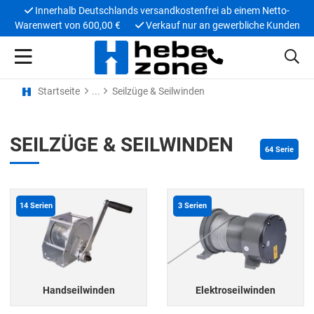
Innerhalb Deutschlands versandkostenfrei ab einem Netto-
Warenwert von 600,00 €
Verkauf nur an gewerbliche Kunden
Startseite
Seilzüge & Seilwinden
SEILZÜGE & SEILWINDEN
64
 Serie
14
Serien
3
Serien
Handseilwinden
Elektroseilwinden