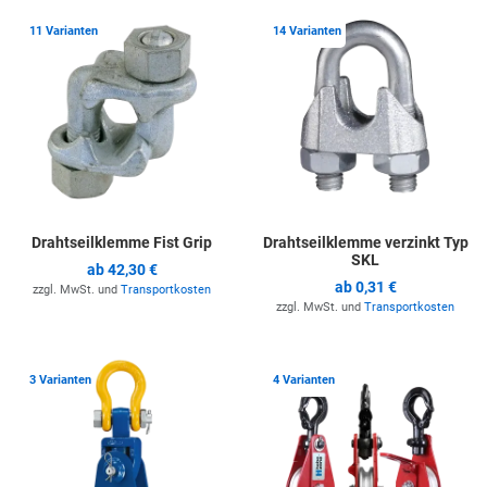
Zur Merkliste hinzufügen
Z
11 Varianten
14 Varianten
Drahtseilklemme Fist Grip
Drahtseilklemme verzinkt Typ
SKL
ab
42,30 €
ab
0,31 €
zzgl. MwSt. und
Transportkosten
zzgl. MwSt. und
Transportkosten
Zur Merkliste hinzufügen
Z
3 Varianten
4 Varianten