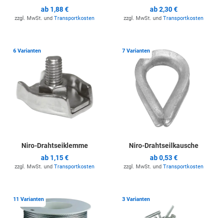
ab
1,88 €
ab
2,30 €
zzgl. MwSt. und
Transportkosten
zzgl. MwSt. und
Transportkosten
Zur Merkliste hinzufügen
Z
6 Varianten
7 Varianten
Niro-Drahtseiklemme
Niro-Drahtseilkausche
ab
1,15 €
ab
0,53 €
zzgl. MwSt. und
Transportkosten
zzgl. MwSt. und
Transportkosten
Zur Merkliste hinzufügen
Z
11 Varianten
3 Varianten