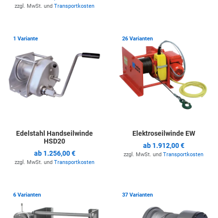
zzgl. MwSt. und
Transportkosten
Zur Merkliste hinzufügen
Z
1 Variante
26 Varianten
Edelstahl Handseilwinde
Elektroseilwinde EW
HSD20
ab
1.912,00 €
ab
1.256,00 €
zzgl. MwSt. und
Transportkosten
zzgl. MwSt. und
Transportkosten
Zur Merkliste hinzufügen
Z
6 Varianten
37 Varianten