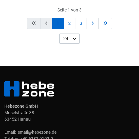
Seite 1 von 3
1
2
3
24
Hebezone GmbH
Moselstraße 38
63452 Hanau
Email:
email@hebezone.de
Telefon:
+49 6181 9102-0