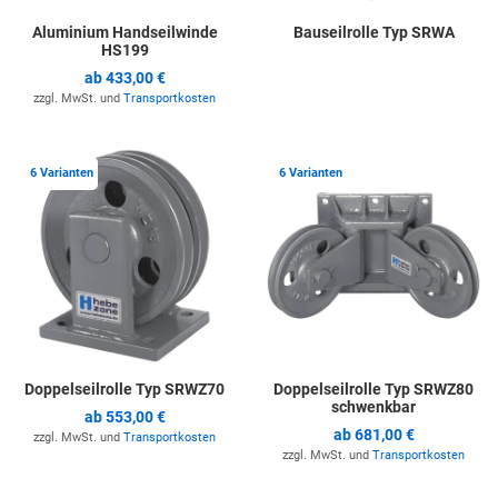
Aluminium Handseilwinde
Bauseilrolle Typ SRWA
HS199
ab
433,00 €
zzgl. MwSt. und
Transportkosten
Zur Merkliste hinzufügen
Z
6 Varianten
6 Varianten
Doppelseilrolle Typ SRWZ70
Doppelseilrolle Typ SRWZ80
schwenkbar
ab
553,00 €
ab
681,00 €
zzgl. MwSt. und
Transportkosten
zzgl. MwSt. und
Transportkosten