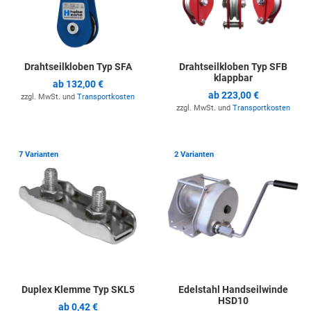
Drahtseilkloben Typ SFA
Drahtseilkloben Typ SFB
klappbar
ab
132,00 €
ab
223,00 €
zzgl. MwSt. und
Transportkosten
zzgl. MwSt. und
Transportkosten
Zur Merkliste hinzufügen
Z
7 Varianten
2 Varianten
Duplex Klemme Typ SKL5
Edelstahl Handseilwinde
HSD10
ab
0,42 €