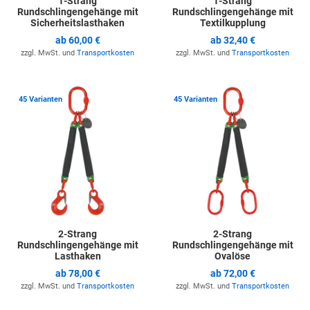
1-Strang
1-Strang
Rundschlingengehänge mit
Rundschlingengehänge mit
Sicherheitslasthaken
Textilkupplung
ab
60,00 €
ab
32,40 €
zzgl. MwSt. und
Transportkosten
zzgl. MwSt. und
Transportkosten
Zur Merkliste hinzufügen
Z
45 Varianten
45 Varianten
2-Strang
2-Strang
Rundschlingengehänge mit
Rundschlingengehänge mit
Lasthaken
Ovalöse
ab
78,00 €
ab
72,00 €
zzgl. MwSt. und
Transportkosten
zzgl. MwSt. und
Transportkosten