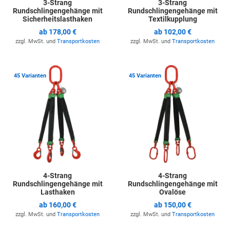
3-Strang
3-Strang
Rundschlingengehänge mit
Rundschlingengehänge mit
Sicherheitslasthaken
Textilkupplung
ab
178,00 €
ab
102,00 €
zzgl. MwSt. und
Transportkosten
zzgl. MwSt. und
Transportkosten
Zur Merkliste hinzufügen
Z
45 Varianten
45 Varianten
4-Strang
4-Strang
Rundschlingengehänge mit
Rundschlingengehänge mit
Lasthaken
Ovalöse
ab
160,00 €
ab
150,00 €
zzgl. MwSt. und
Transportkosten
zzgl. MwSt. und
Transportkosten