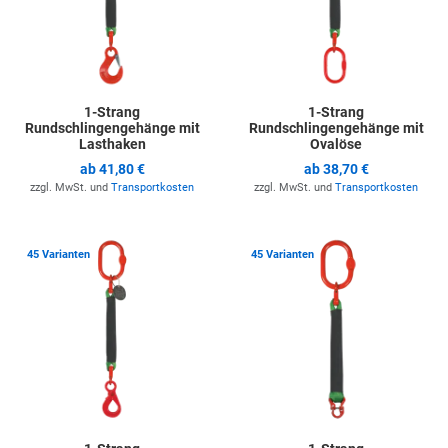
1-Strang
1-Strang
Rundschlingengehänge mit
Rundschlingengehänge mit
Lasthaken
Ovalöse
ab
41,80 €
ab
38,70 €
zzgl. MwSt. und
Transportkosten
zzgl. MwSt. und
Transportkosten
Zur Merkliste hinzufügen
Z
45 Varianten
45 Varianten