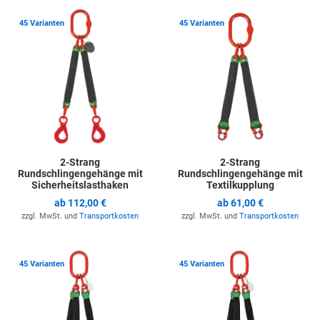
Zur Merkliste hinzufügen
Z
45 Varianten
45 Varianten
2-Strang
2-Strang
Rundschlingengehänge mit
Rundschlingengehänge mit
Sicherheitslasthaken
Textilkupplung
ab
112,00 €
ab
61,00 €
zzgl. MwSt. und
Transportkosten
zzgl. MwSt. und
Transportkosten
Zur Merkliste hinzufügen
Z
45 Varianten
45 Varianten