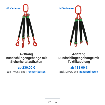
Zur Merkliste hinzufügen
Z
45 Varianten
44 Varianten
4-Strang
4-Strang
Rundschlingengehänge mit
Rundschlingengehänge mit
Sicherheitslasthaken
Textilkupplung
ab
230,00 €
ab
131,00 €
zzgl. MwSt. und
Transportkosten
zzgl. MwSt. und
Transportkosten
24