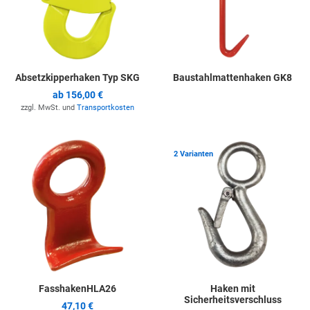
Absetzkipperhaken Typ SKG
Baustahlmattenhaken GK8
ab
156,00 €
zzgl. MwSt. und
Transportkosten
Zur Merkliste hinzufügen
Z
2 Varianten
FasshakenHLA26
Haken mit
Sicherheitsverschluss
47,10 €