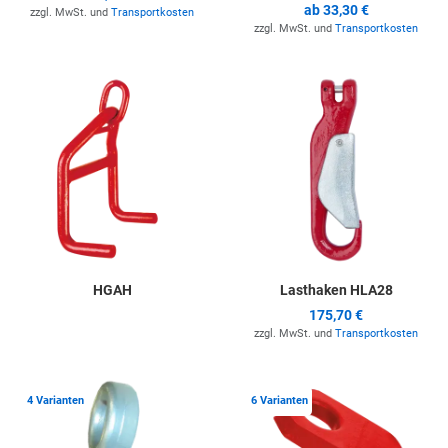
ab
33,30 €
zzgl. MwSt. und
Transportkosten
zzgl. MwSt. und
Transportkosten
Zur Merkliste hinzufügen
Z
HGAH
Lasthaken HLA28
175,70 €
zzgl. MwSt. und
Transportkosten
Zur Merkliste hinzufügen
Z
4 Varianten
6 Varianten