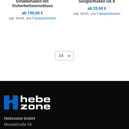
Schäkelhaken mit
Seilgleithaken GK 8
Sicherheitsverschluss
ab
25,90 €
ab
190,00 €
zzgl. MwSt. und
Transportkosten
zzgl. MwSt. und
Transportkosten
24
Hebezone GmbH
Moselstraße 38