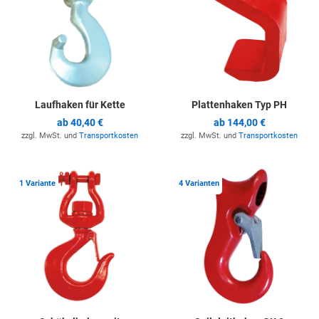
Laufhaken für Kette
Plattenhaken Typ PH
ab
40,40 €
ab
144,00 €
zzgl. MwSt. und
Transportkosten
zzgl. MwSt. und
Transportkosten
Zur Merkliste hinzufügen
Z
1 Variante
4 Varianten