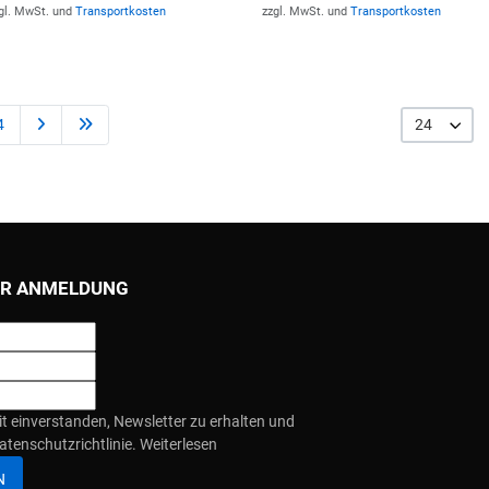
gl. MwSt. und
Transportkosten
zzgl. MwSt. und
Transportkosten
4
24
R ANMELDUNG
it einverstanden, Newsletter zu erhalten und
atenschutzrichtlinie.
Weiterlesen
N