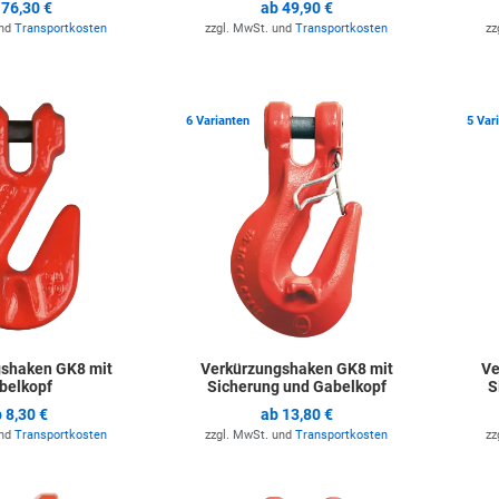
b
76,30 €
ab
49,90 €
und
Transportkosten
zzgl. MwSt. und
Transportkosten
zz
Zur Merkliste hinzufügen
Zur Merkli
6 Varianten
5 Var
shaken GK8 mit
Verkürzungshaken GK8 mit
Ve
belkopf
Sicherung und Gabelkopf
S
b
8,30 €
ab
13,80 €
und
Transportkosten
zzgl. MwSt. und
Transportkosten
zz