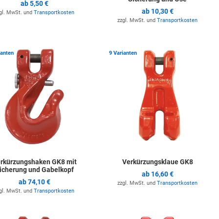
ab
5,50 €
ab
10,30 €
gl. MwSt. und
Transportkosten
zzgl. MwSt. und
Transportkosten
ste hinzufügen
Zur Merkliste hinzufügen
Z
ianten
9 Varianten
rkürzungshaken GK8 mit
Verkürzungsklaue GK8
icherung und Gabelkopf
ab
16,60 €
ab
74,10 €
zzgl. MwSt. und
Transportkosten
gl. MwSt. und
Transportkosten