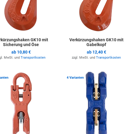
rkürzungshaken GK10 mit
Verkürzungshaken GK10 mit
Sicherung und Öse
Gabelkopf
ab
10,80 €
ab
12,40 €
gl. MwSt. und
Transportkosten
zzgl. MwSt. und
Transportkosten
ste hinzufügen
Zur Merkliste hinzufügen
Z
ianten
4 Varianten