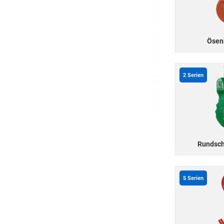
Ösen
2
Serien
Rundsch
5
Serien