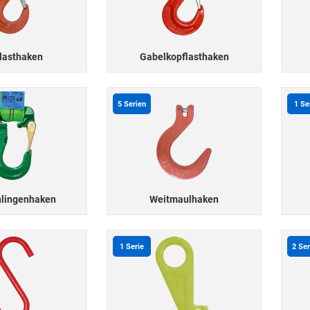
lasthaken
Gabelkopflasthaken
5
Serien
1
Se
lingenhaken
Weitmaulhaken
1
Serie
2
Ser