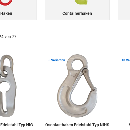
-Haken
Containerhaken
24 von 77
Zur Merkliste hinzufügen
Zur Merkli
5 Varianten
10 Va
 Edelstahl Typ NIG
Ösenlasthaken Edelstahl Typ NIHS