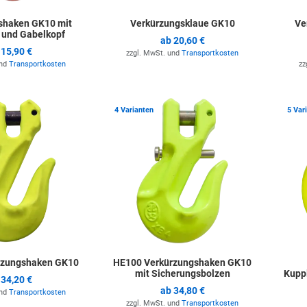
shaken GK10 mit
Verkürzungsklaue GK10
Ve
 und Gabelkopf
ab
20,60 €
b
15,90 €
zzgl. MwSt. und
Transportkosten
und
Transportkosten
zz
Zur Merkliste hinzufügen
Zur Merkli
4 Varianten
5 Var
rzungshaken GK10
HE100 Verkürzungshaken GK10
mit Sicherungsbolzen
Kupp
b
34,20 €
ab
34,80 €
und
Transportkosten
zzgl. MwSt. und
Transportkosten