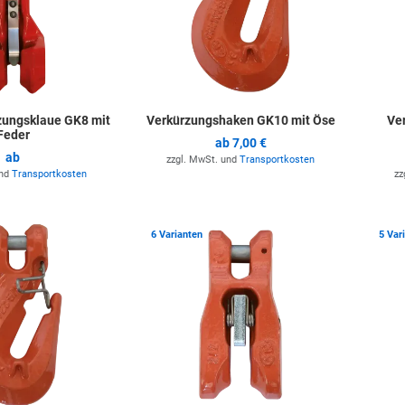
zungsklaue GK8 mit
Verkürzungshaken GK10 mit Öse
Ve
Feder
ab
7,00 €
ab
zzgl. MwSt. und
Transportkosten
und
Transportkosten
zz
Zur Merkliste hinzufügen
Zur Merkli
6 Varianten
5 Var