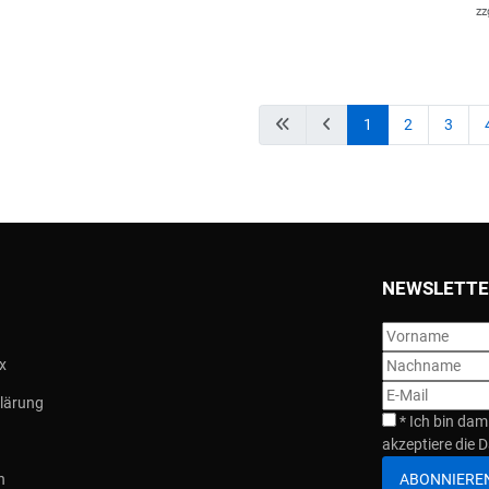
zz
1
2
3
NEWSLETTE
x
lärung
*
Ich bin dam
akzeptiere die D
ABONNIERE
n