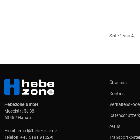
Seite 1 von 4
Über uns
Kontakt
Hebezone GmbH
Verhaltenskode
Moselstraße 38
Datenschutzerk
63452 Hanau
AGBs
Email:
email@hebezone.de
Telefon:
+49 6181 9102-0
Transportkoste