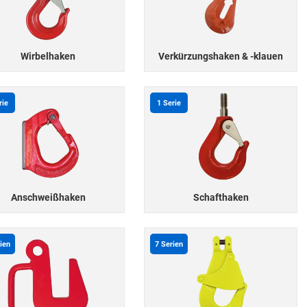
Wirbelhaken
Verkürzungshaken & -klauen
rie
1
Serie
Anschweißhaken
Schafthaken
ien
7
Serien