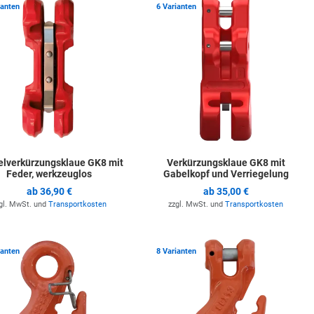
ste hinzufügen
Zur Merkliste hinzufügen
Z
ianten
6 Varianten
lverkürzungsklaue GK8 mit
Verkürzungsklaue GK8 mit
Feder, werkzeuglos
Gabelkopf und Verriegelung
ab
36,90 €
ab
35,00 €
gl. MwSt. und
Transportkosten
zzgl. MwSt. und
Transportkosten
ste hinzufügen
Zur Merkliste hinzufügen
Z
ianten
8 Varianten