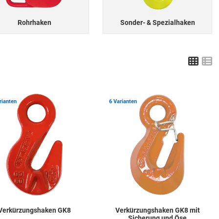
Rohrhaken
Sonder- & Spezialhaken
Grid
L
ste hinzufügen
Zur Merkliste hinzufügen
Z
rianten
6 Varianten
Verkürzungshaken GK8
Verkürzungshaken GK8 mit
Sicherung und Öse