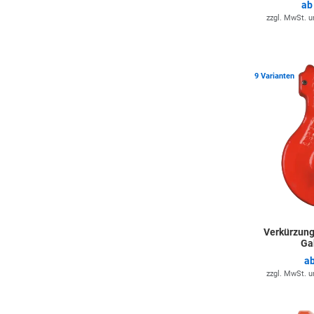
a
zzgl. MwSt. 
9 Varianten
Verkürzung
Ga
a
zzgl. MwSt. 