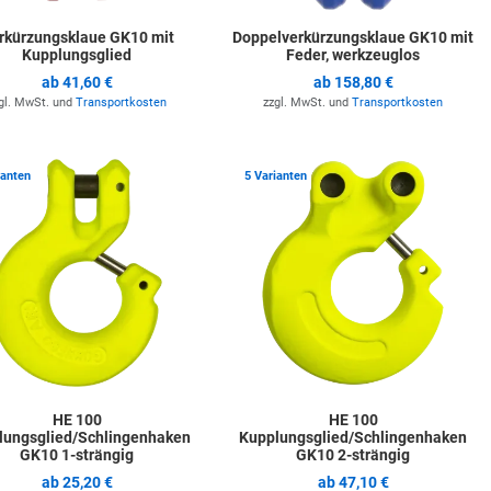
rkürzungsklaue GK10 mit
Doppelverkürzungsklaue GK10 mit
Kupplungsglied
Feder, werkzeuglos
ab
41,60 €
ab
158,80 €
gl. MwSt. und
Transportkosten
zzgl. MwSt. und
Transportkosten
ste hinzufügen
Zur Merkliste hinzufügen
Z
ianten
5 Varianten
HE 100
HE 100
lungsglied/Schlingenhaken
Kupplungsglied/Schlingenhaken
GK10 1-strängig
GK10 2-strängig
ab
25,20 €
ab
47,10 €