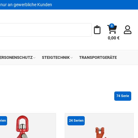
nur an gewerbliche Kunden
0
Warenkorb
Meine Merkliste
0,00 €
ERSONENSCHUTZ
STEIGTECHNIK
TRANSPORTGERÄTE
74
 Serie
rien
24
Serien