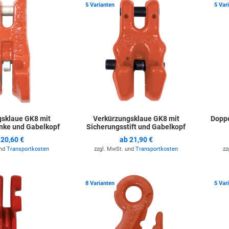
Zur Merkliste hinzufügen
Zur Merkli
5 Varianten
5 Var
sklaue GK8 mit
Verkürzungsklaue GK8 mit
Doppe
inke und Gabelkopf
Sicherungsstift und Gabelkopf
b
20,60 €
ab
21,90 €
und
Transportkosten
zzgl. MwSt. und
Transportkosten
zz
Zur Merkliste hinzufügen
Zur Merkli
8 Varianten
5 Var