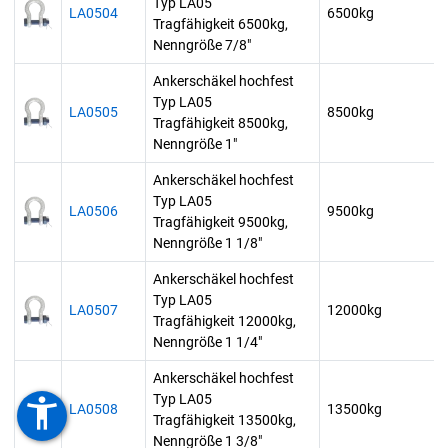
Typ LA05
LA0504
6500kg
Tragfähigkeit 6500kg,
Nenngröße 7/8"
Ankerschäkel hochfest
Typ LA05
LA0505
8500kg
Tragfähigkeit 8500kg,
Nenngröße 1"
Ankerschäkel hochfest
Typ LA05
LA0506
9500kg
Tragfähigkeit 9500kg,
Nenngröße 1 1/8"
Ankerschäkel hochfest
Typ LA05
LA0507
12000kg
Tragfähigkeit 12000kg,
Nenngröße 1 1/4"
Ankerschäkel hochfest
Typ LA05
accessibility_new
LA0508
13500kg
Tragfähigkeit 13500kg,
Nenngröße 1 3/8"