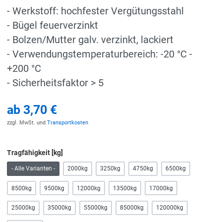
- Werkstoff: hochfester Vergütungsstahl
- Bügel feuerverzinkt
- Bolzen/Mutter galv. verzinkt, lackiert
- Verwendungstemperaturbereich: -20 °C -
+200 °C
- Sicherheitsfaktor > 5
ab
3,70 €
zzgl. MwSt. und
Transportkosten
Tragfähigkeit [kg]
- Alle Varianten -
2000kg
3250kg
4750kg
6500kg
8500kg
9500kg
12000kg
13500kg
17000kg
25000kg
35000kg
55000kg
85000kg
120000kg