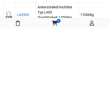
Ankerschäkel hochfest
Typ LA05
LA0509
17000kg
Tragfähigkeit 17000kg,
0
Meine Merkliste
Warenkorb
Nenngröße 1 1/2"
Ankerschäkel hochfest
Typ LA05
LA0510
25000kg
Tragfähigkeit 25000kg,
Nenngröße 1 3/4"
10
Zeige Zeile 1 bis 10 von 15 Zeilen.
Zeilen pro Seite.
‹
1
2
›