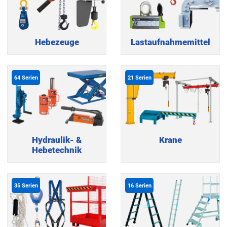
Hebezeuge
Lastaufnahmemittel
64
Serien
21
Serien
Hydraulik- &
Krane
Hebetechnik
35
Serien
16
Serien