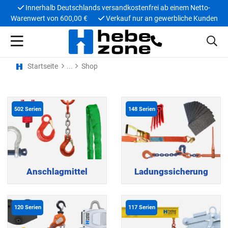
Innerhalb Deutschlands versandkostenfrei ab einem Netto-
Warenwert von 600,00 €
Verkauf nur an gewerbliche Kunden
Startseite
Shop
502
Serien
148
Serien
Anschlagmittel
Ladungssicherung
120
Serien
117
Serien