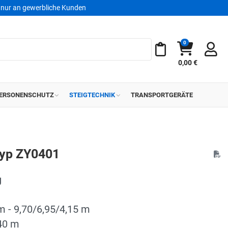
nur an gewerbliche Kunden
0
Warenkorb
Meine Merkliste
0,00 €
ERSONENSCHUTZ
STEIGTECHNIK
TRANSPORTGERÄTE
Typ ZY0401
g
m - 9,70/6,95/4,15 m
,40 m