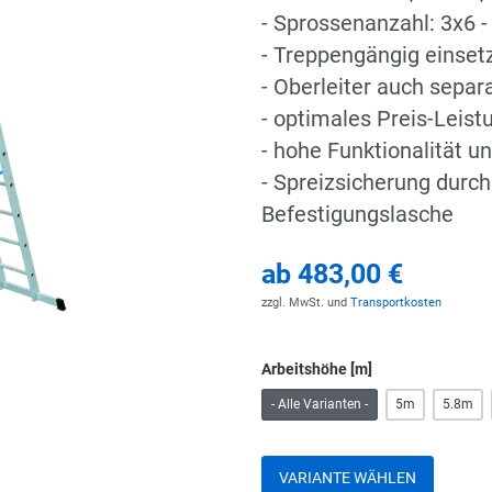
- Sprossenanzahl: 3x6 -
- Treppengängig einset
- Oberleiter auch separ
- optimales Preis-Leist
- hohe Funktionalität un
- Spreizsicherung durc
Befestigungslasche
ab
483,00 €
zzgl. MwSt. und
Transportkosten
Arbeitshöhe [m]
- Alle Varianten -
5m
5.8m
VARIANTE WÄHLEN