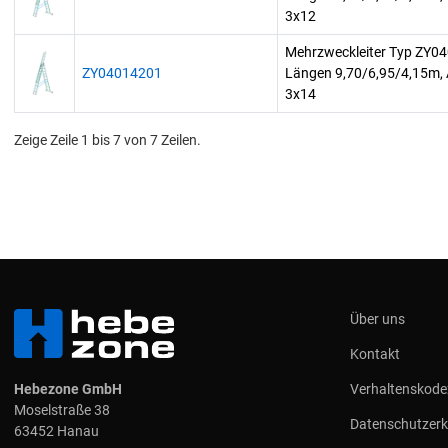
3x12
Mehrzweckleiter Typ ZY0
ZY04014201
Längen 9,70/6,95/4,15m, 
3x14
Zeige Zeile 1 bis 7 von 7 Zeilen.
Über uns
Kontakt
Hebezone GmbH
Verhaltenskode
Moselstraße 38
Datenschutzerk
63452 Hanau