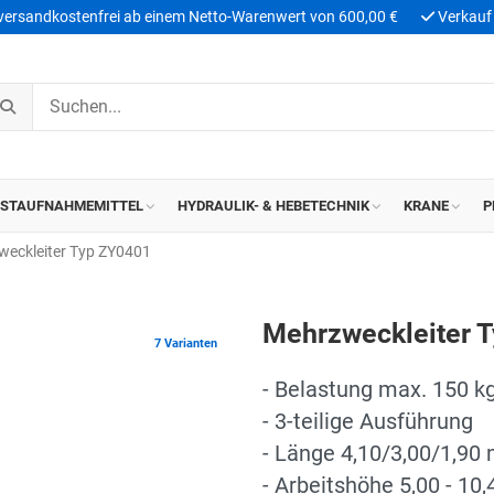
 versandkostenfrei ab einem Netto-Warenwert von 600,00 €
Verkauf 
ASTAUFNAHMEMITTEL
HYDRAULIK- & HEBETECHNIK
KRANE
P
weckleiter Typ ZY0401
Mehrzweckleiter 
7 Varianten
- Belastung max. 150 k
- 3-teilige Ausführung
- Länge 4,10/3,00/1,90 
- Arbeitshöhe 5,00 - 10