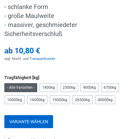
- schlanke Form
- große Maulweite
- massiver, geschmiedeter
Sicherheitsverschluß
ab
10,80 €
zzgl. MwSt. und
Transportkosten
Tragfähigkeit [kg]
- Alle Varianten -
1400kg
2500kg
4000kg
6700kg
10000kg
16000kg
19000kg
26500kg
40000kg
VARIANTE WÄHLEN