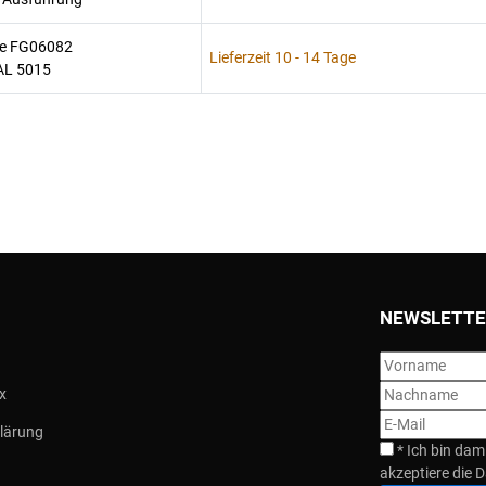
te FG06082
Lieferzeit 10 - 14 Tage
RAL 5015
NEWSLETTE
x
lärung
*
Ich bin dam
akzeptiere die D