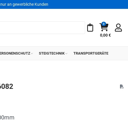
nur an gewerbliche Kunden
0
Warenkorb
Meine Merkliste
0,00 €
ERSONENSCHUTZ
STEIGTECHNIK
TRANSPORTGERÄTE
6082
400mm