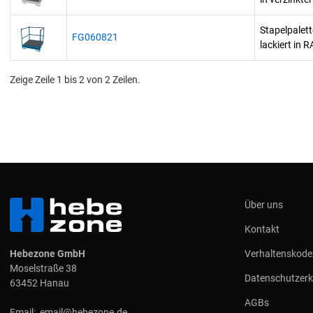
Stapelpalet
FG060821
lackiert in 
Zeige Zeile 1 bis 2 von 2 Zeilen.
Über uns
Kontakt
Hebezone GmbH
Verhaltenskode
Moselstraße 38
Datenschutzerk
63452 Hanau
AGBs
Email:
email@hebezone.de