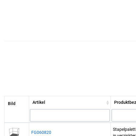
Artikel
Produktbe
Bild
Stapelpalet
FG060820
in verzinkte