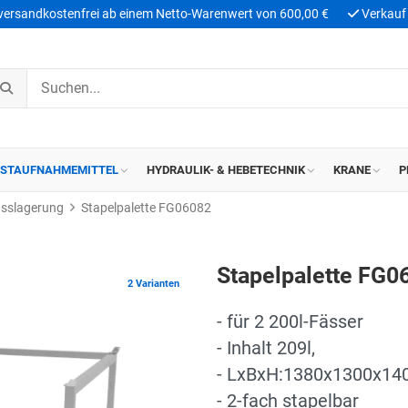
 versandkostenfrei ab einem Netto-Warenwert von 600,00 €
Verkauf 
ASTAUFNAHMEMITTEL
HYDRAULIK- & HEBETECHNIK
KRANE
P
sslagerung
Stapelpalette FG06082
Stapelpalette FG0
2 Varianten
- für 2 200l-Fässer
- Inhalt 209l,
- LxBxH:1380x1300x1
- 2-fach stapelbar