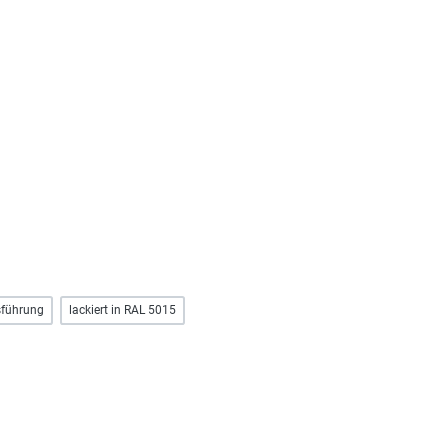
sführung
lackiert in RAL 5015