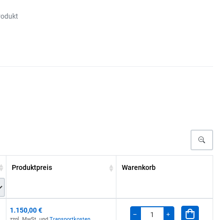
rodukt
Produktpreis
Warenkorb
1.150,00 €
Menge
zzgl. MwSt. und
Transportkosten