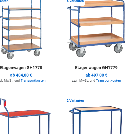
ianten
4 Varianten
Etagenwagen GH1778
Etagenwagen GH1779
ab
484,00 €
ab
497,00 €
gl. MwSt. und
Transportkosten
zzgl. MwSt. und
Transportkosten
ste hinzufügen
Zur Merkliste hinzufügen
Z
2 Varianten