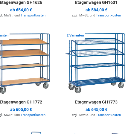
Etagenwagen GH1626
Etagenwagen GH1631
ab
654,00 €
ab
584,00 €
gl. MwSt. und
Transportkosten
zzgl. MwSt. und
Transportkosten
ste hinzufügen
Zur Merkliste hinzufügen
Z
ianten
2 Varianten
Etagenwagen GH1772
Etagenwagen GH1773
ab
605,00 €
ab
645,00 €
gl. MwSt. und
Transportkosten
zzgl. MwSt. und
Transportkosten
ste hinzufügen
Zur Merkliste hinzufügen
Z