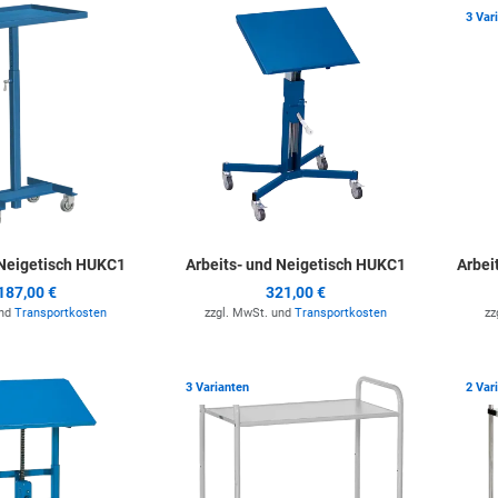
Zur Merkliste hinzufügen
Zur Merkli
3 Var
 Neigetisch HUKC1
Arbeits- und Neigetisch HUKC1
Arbei
187,00 €
321,00 €
und
Transportkosten
zzgl. MwSt. und
Transportkosten
zz
Zur Merkliste hinzufügen
Zur Merkli
3 Varianten
2 Var