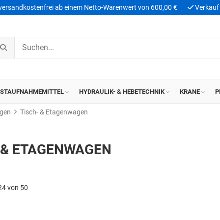
 versandkostenfrei ab einem Netto-Warenwert von 600,00 €
Verkauf 
ASTAUFNAHMEMITTEL
HYDRAULIK- & HEBETECHNIK
KRANE
P
agen
Tisch- & Etagenwagen
 & ETAGENWAGEN
24 von 50