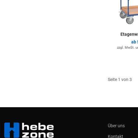
Etagenw
ab
zzgl. MwSt. 
Seite 1 von 3
Über uns
Kontakt