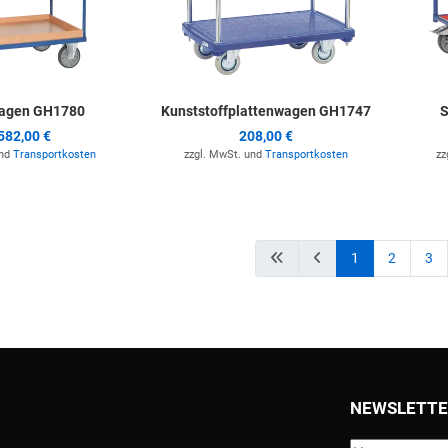
agen GH1780
Kunststoffplattenwagen GH1747
S
582,00 €
208,00 €
und
Transportkosten
zzgl. MwSt. und
Transportkosten
zz
1
2
3
NEWSLETTE