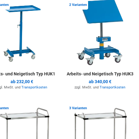
ste hinzufügen
Zur Merkliste hinzufügen
Z
ianten
2 Varianten
ts- und Neigetisch Typ HUK1
Arbeits- und Neigetisch Typ HUK3
ab
232,00 €
ab
340,00 €
gl. MwSt. und
Transportkosten
zzgl. MwSt. und
Transportkosten
ste hinzufügen
Zur Merkliste hinzufügen
Z
ianten
3 Varianten