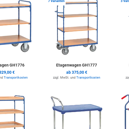
7 Varianten
3 Var
agen GH1776
Etagenwagen GH1777
329,00 €
ab
375,00 €
und
Transportkosten
zzgl. MwSt. und
Transportkosten
zz
Zur Merkliste hinzufügen
Zur Merkli