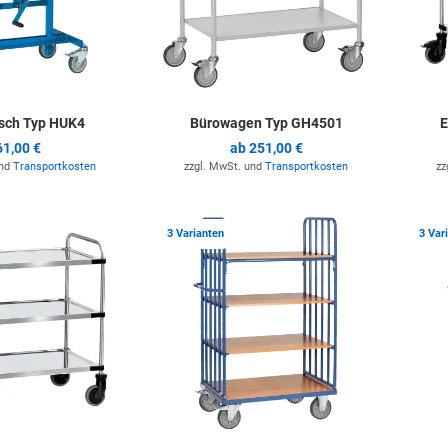
isch Typ HUK4
Bürowagen Typ GH4501
E
61,00 €
ab
251,00 €
und
Transportkosten
zzgl. MwSt. und
Transportkosten
zz
Zur Merkliste hinzufügen
Zur Merkli
3 Varianten
3 Var