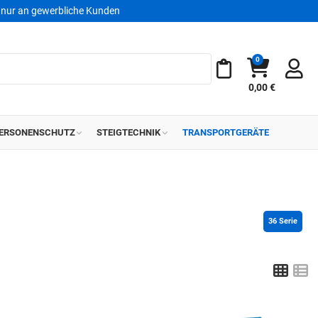
nur an gewerbliche Kunden
0
Warenkorb
Meine Merkliste
0,00 €
ERSONENSCHUTZ
STEIGTECHNIK
TRANSPORTGERÄTE
36
 Serie
Grid
L