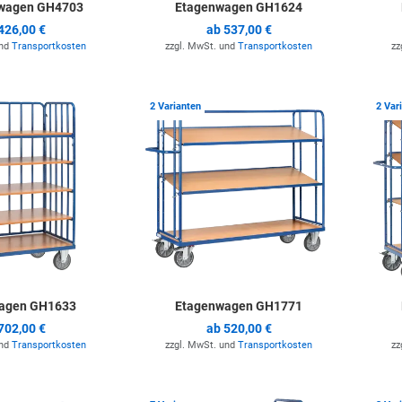
lwagen GH4703
Etagenwagen GH1624
426,00 €
ab
537,00 €
und
Transportkosten
zzgl. MwSt. und
Transportkosten
zz
Zur Merkliste hinzufügen
Zur Merkli
2 Varianten
2 Var
agen GH1633
Etagenwagen GH1771
702,00 €
ab
520,00 €
und
Transportkosten
zzgl. MwSt. und
Transportkosten
zz
Zur Merkliste hinzufügen
Zur Merkli