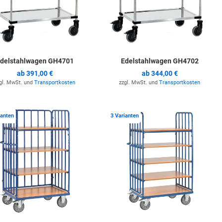
delstahlwagen GH4701
Edelstahlwagen GH4702
ab
391,00 €
ab
344,00 €
gl. MwSt. und
Transportkosten
zzgl. MwSt. und
Transportkosten
ste hinzufügen
Zur Merkliste hinzufügen
Z
ianten
3 Varianten